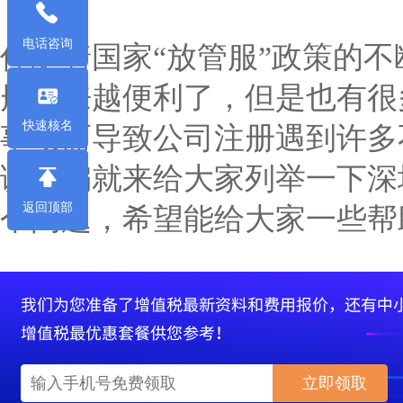
电话咨询
伴随着国家“放管服”政策的
册越来越便利了，但是也有很
快速核名
事项而导致公司注册遇到许多
诚小编就来给大家列举一下深
返回顶部
个问题，希望能给大家一些帮
立即领取