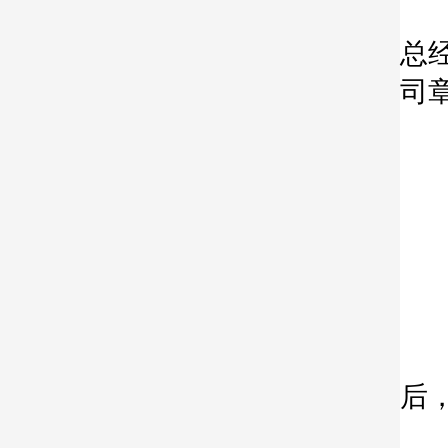
新
总
司
变
法
1
2
后
3