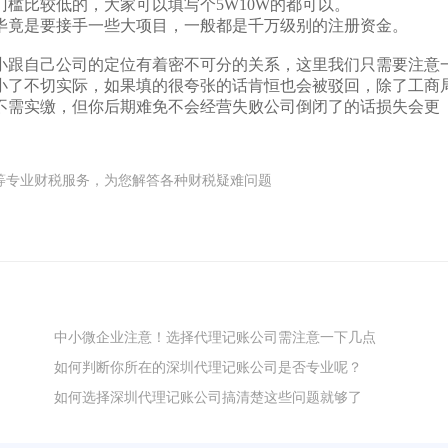
比较低的，大家可以填写个5W10W的都可以。
竟是要接手一些大项目，一般都是千万级别的注册资金。
跟自己公司的定位有着密不可分的关系，这里我们只需要注意
小了不切实际，如果填的很夸张的话肯恒也会被驳回，除了工商
不需实缴，但你后期难免不会经营失败公司倒闭了的话损失会更
商)注册等专业财税服务，为您解答各种财税疑难问题
中小微企业注意！选择代理记账公司需注意一下几点
如何判断你所在的深圳代理记账公司是否专业呢？
如何选择深圳代理记账公司搞清楚这些问题就够了